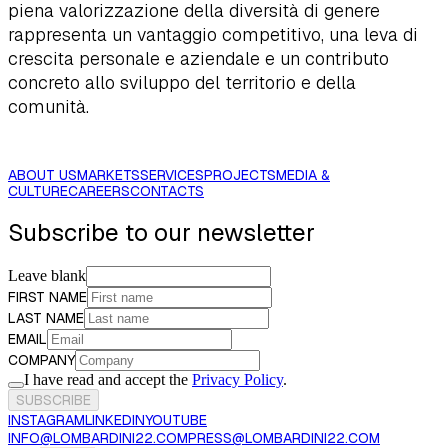
piena valorizzazione della diversità di genere
rappresenta un vantaggio competitivo, una leva di
crescita personale e aziendale e un contributo
concreto allo sviluppo del territorio e della
comunità.
ABOUT US
MARKETS
SERVICES
PROJECTS
MEDIA &
CULTURE
CAREERS
CONTACTS
Subscribe to our newsletter
Leave blank
FIRST NAME
LAST NAME
EMAIL
COMPANY
I have read and accept the
Privacy Policy
.
SUBSCRIBE
INSTAGRAM
LINKEDIN
YOUTUBE
INFO@LOMBARDINI22.COM
PRESS@LOMBARDINI22.COM