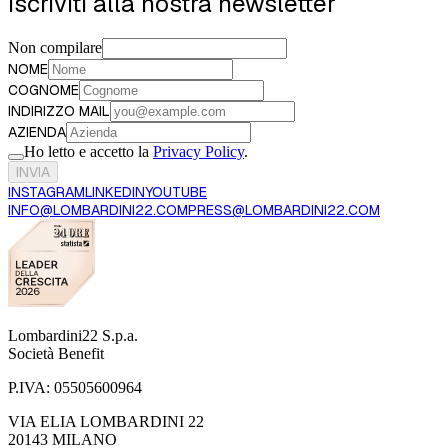
Iscriviti alla nostra newsletter
Non compilare
NOME
COGNOME
INDIRIZZO MAIL
AZIENDA
Ho letto e accetto la
Privacy Policy
.
INVIA
INSTAGRAM
LINKEDIN
YOUTUBE
INFO@LOMBARDINI22.COM
PRESS@LOMBARDINI22.COM
Lombardini22 S.p.a.
Società Benefit
P.IVA:
05505600964
VIA ELIA LOMBARDINI 22
20143 MILANO