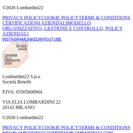
©
2026
Lombardini22
PRIVACY POLICY
COOKIE POLICY
TERMS & CONDITIONS
CERTIFICAZIONI AZIENDALI
MODELLO
ORGANIZZATIVO, GESTIONE E CONTROLLO, POLICY
AZIENDALI
INSTAGRAM
LINKEDIN
YOUTUBE
Lombardini22 S.p.a.
Società Benefit
P.IVA:
05505600964
VIA ELIA LOMBARDINI 22
20143 MILANO
©
2026
Lombardini22
PRIVACY POLICY
COOKIE POLICY
TERMS & CONDITIONS
INFO@LOMBARDINI22.COM
PRESS@LOMBARDINI22.COM