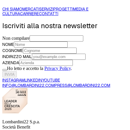
CHI SIAMO
MERCATI
SERVIZI
PROGETTI
MEDIA E
CULTURA
CARRIERE
CONTATTI
Iscriviti alla nostra newsletter
Non compilare
NOME
COGNOME
INDIRIZZO MAIL
AZIENDA
Ho letto e accetto la
Privacy Policy
.
INVIA
INSTAGRAM
LINKEDIN
YOUTUBE
INFO@LOMBARDINI22.COM
PRESS@LOMBARDINI22.COM
Lombardini22 S.p.a.
Società Benefit