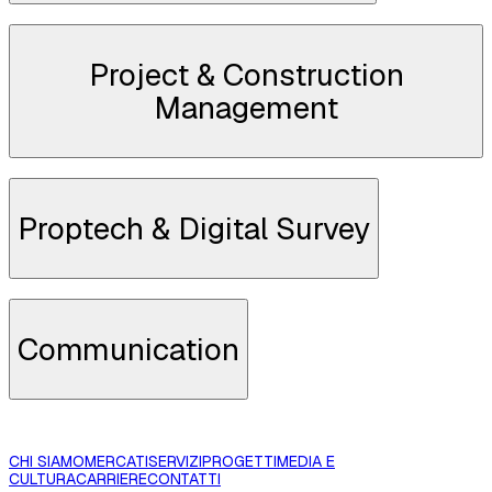
Project & Construction
Management
SCOPRI DI PIÙ
Proptech & Digital Survey
SCOPRI DI PIÙ
Communication
SCOPRI DI PIÙ
CHI SIAMO
MERCATI
SERVIZI
PROGETTI
MEDIA E
CULTURA
CARRIERE
CONTATTI