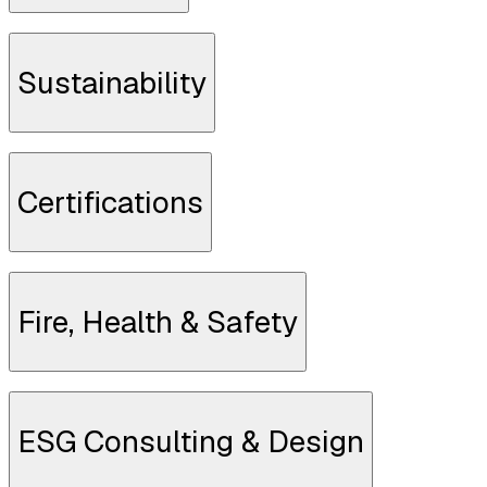
SCOPRI DI PIÙ
Sustainability
SCOPRI DI PIÙ
Certifications
SCOPRI DI PIÙ
Fire, Health & Safety
SCOPRI DI PIÙ
ESG Consulting & Design
SCOPRI DI PIÙ