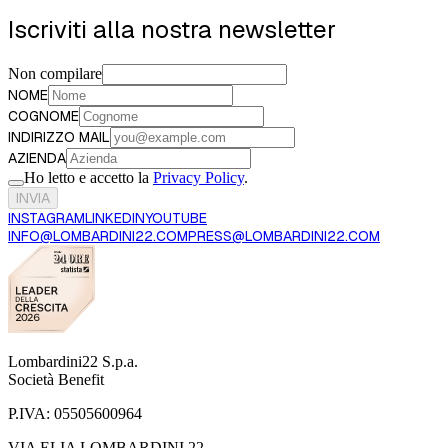
Iscriviti alla nostra newsletter
Non compilare
SCOPRI DI PIÙ
NOME
COGNOME
INDIRIZZO MAIL
AZIENDA
Ho letto e accetto la
Privacy Policy
.
INVIA
INSTAGRAM
LINKEDIN
YOUTUBE
INFO@LOMBARDINI22.COM
PRESS@LOMBARDINI22.COM
Lombardini22 S.p.a.
Società Benefit
P.IVA:
05505600964
VIA ELIA LOMBARDINI 22